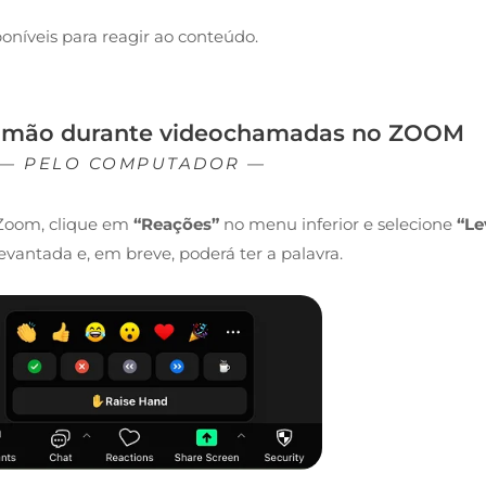
poníveis para reagir ao conteúdo.
a mão durante videochamadas no ZOOM
— PELO COMPUTADOR —
Zoom, clique em
“Reações”
no menu inferior e selecione
“Le
evantada e, em breve, poderá ter a palavra.