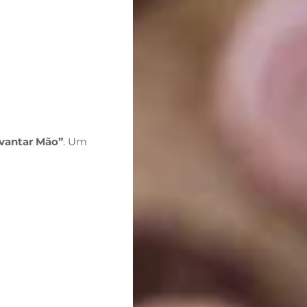
vantar Mão”
. Um