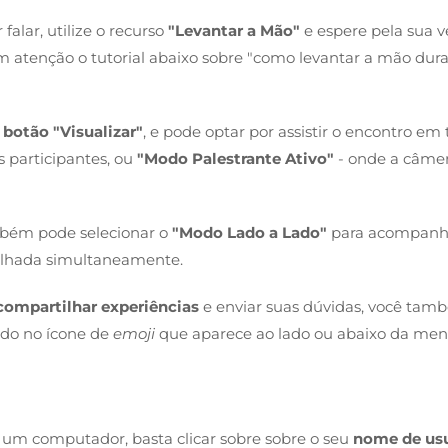
 falar, utilize o recurso
"Levantar a Mão"
e espere pela sua ve
om atenção o tutorial abaixo sobre "como levantar a mão dur
botão "Visualizar"
, e pode optar por assistir o encontro em 
 participantes, ou
"Modo Palestrante Ativo"
- onde a câme
mbém pode selecionar o
"Modo Lado a Lado"
para acompanh
tilhada simultaneamente.
compartilhar experiências
e enviar suas dúvidas, você tam
ndo no ícone de
emoji
que aparece ao lado ou abaixo da me
e um computador, basta clicar sobre sobre o seu
nome de us