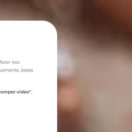
azer isso
novamente, basta
rromper vídeo"
,