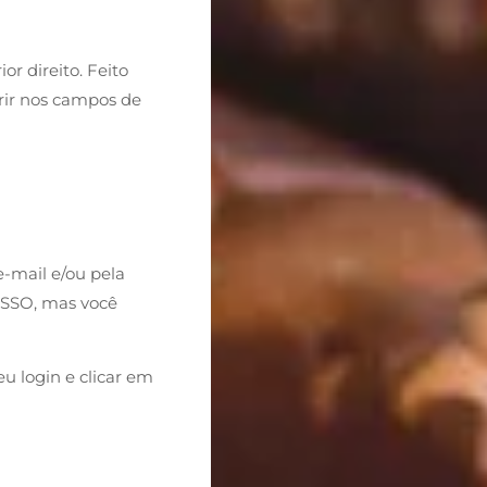
ior direito. Feito
ferir nos campos de
e-mail e/ou pela
ESSO, mas você
eu login e clicar em