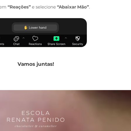
e em
“Reações”
e selecione
“Abaixar Mão”
.
Vamos juntas!