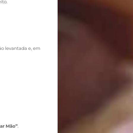
ito.
ão levantada e, em
xar Mão”
.