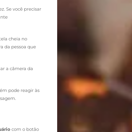
z. Se você precisar
ante
tela cheia no
ra da pessoa que
ar a câmera da
bém pode reagir às
nsagem.
uário
com o botão