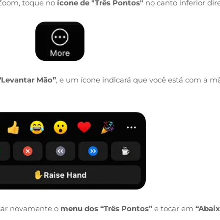
Zoom, toque no
ícone de "Três Pontos"
no canto inferior dire
“Levantar Mão”
, e um ícone indicará que você está com a m
ssar novamente o
menu dos “Três Pontos”
e tocar em
“Abai