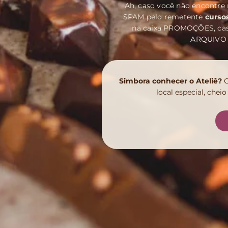
Ah, caso você não encontre 
SPAM pelo remetente
curso
na caixa PROMOÇÕES, cas
ARQUIVO M
Simbora conhecer o Ateliê?
C
local especial, chei