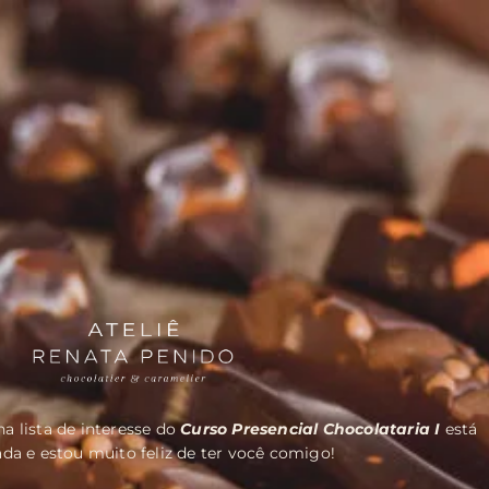
a lista de interesse do
Curso Presencial Chocolataria I
está
da e estou muito feliz de ter você comigo!