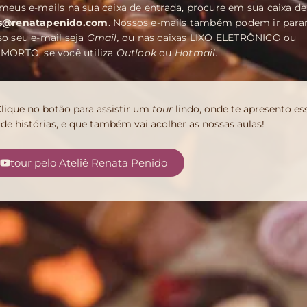
meus e-mails na sua caixa de entrada, procure em sua caixa de
s@renatapenido.com
. Nossos e-mails também podem ir para
o seu e-mail seja
Gmail,
ou nas caixas LIXO ELETRÔNICO ou
ORTO, se você utiliza
Outlook
ou
Hotmail
.
lique no botão para assistir um
tour
lindo, onde te apresento es
o de histórias, e que também vai acolher as nossas aulas!
tour pelo Ateliê Renata Penido