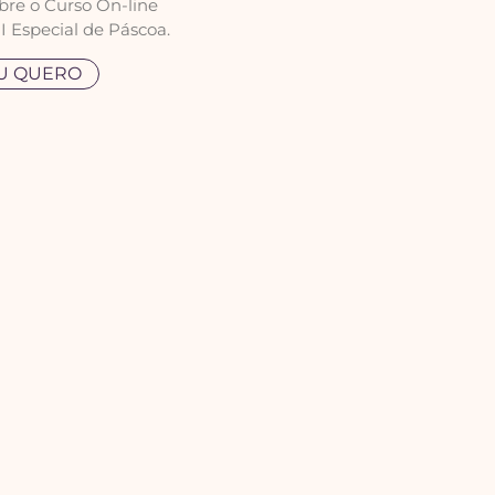
bre o Curso On-line
I Especial de Páscoa.
U QUERO