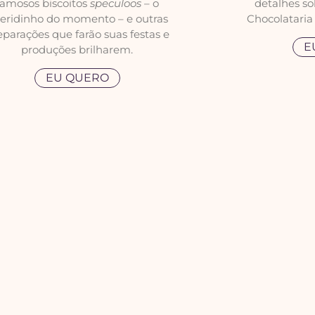
famosos biscoitos
speculoos
– o
detalhes so
eridinho do momento – e outras
Chocolataria 
eparações que farão suas festas e
E
produções brilharem.
EU QUERO