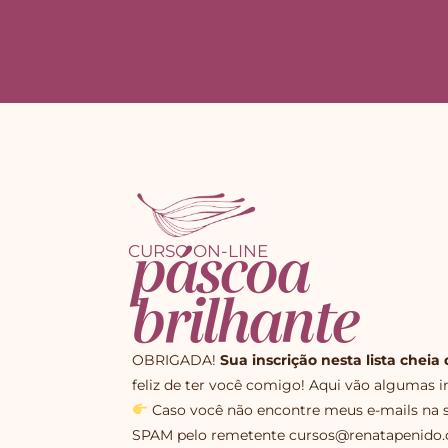
CURSO ON-LINE
páscoa
brilhante
OBRIGADA!
Sua inscrição nesta lista chei
feliz de ter você comigo! Aqui vão algumas 
Caso você não encontre meus e-mails na su
SPAM pelo remetente cursos@renatapenido.