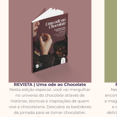
REVISTA | Uma ode ao Chocolate
Nesta edição especial, você vai mergulhar
Nes
no universo do chocolate através de
encont
histórias, técnicas e inspirações de quem
a mag
vive a chocolataria. Descubra os bastidores
e 
da jornada para se tornar chocolatier,
delíc